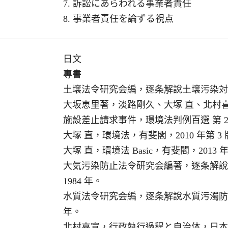
7. 訴訟にあらわれる事業者責任
8. 事業者責任を論ずる視点
日文
專書
土壌法令研究会編，逐条解說土壌污染対策
大坂恵里著，淡路剛久、大塚 直、北村
施設差止請求事件，環境法判例百選 第 2 
大塚 直，環境法，有斐閣，2010 年第 3
大塚 直，環境法 Basic，有斐閣，2013 
大気污染防止法令研究会編著，逐条解說
1984 年。
水質法令研究会編，逐条解說水質污濁防止
年。
北村喜宣，行政執行過程と自治体，日本評