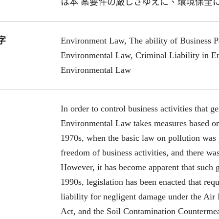
は本 案要件の厳しさゆえに、環境保全
字
Environment Law, The ability of Business Pe
Environmental Law, Criminal Liability in E
Environmental Law
In order to control business activities that 
Environmental Law takes measures based on ci
1970s, when the basic law on pollution was 
freedom of business activities, and there was 
However, it has become apparent that such gr
1990s, legislation has been enacted that requir
liability for negligent damage under the Air
Act, and the Soil Contamination Countermeas