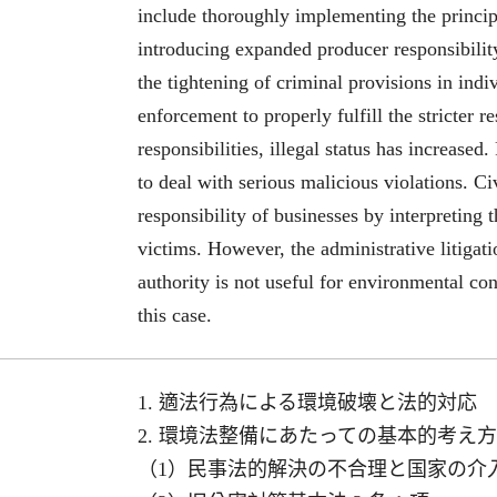
include thoroughly implementing the principl
introducing expanded producer responsibility 
the tightening of criminal provisions in ind
enforcement to properly fulfill the stricter re
responsibilities, illegal status has increased
to deal with serious malicious violations. Ci
responsibility of businesses by interpreting 
victims. However, the administrative litigati
authority is not useful for environmental con
this case.
1. 適法行為による環境破壊と法的対応
2. 環境法整備にあたっての基本的考え方
（1）民事法的解決の不合理と国家の介