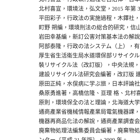
北村喜宣，環境法，弘文堂，2015 年第 3
平田彩子，行政法の実施過程，木鐸社，20
町野 朔編，環境刑法の総合的研究，信山社
岩田幸基編，新訂公害対策基本法の解說，
阿部泰隆，行政の法システム（上），有斐
厚生省生活衛生局水道環保部リサイクル
裝リサイクル法（改訂版），中央法規，19
建設リサイクル法研究会編著，改訂版 建
原田正純，水俣病に学ぶ旅，日本評論社，1
桑原勇進著，高橋信隆、亘理 格、北村
原則，環境保全の法と理論，北海道大学出
通商產業省機械情報產業局電氣機器課，
機器再商品化法の解說，通商產業調查会出
廃棄物処理法編集委員会編著，廃棄物処
ンター〔平成 21 年版〕，2009 年。