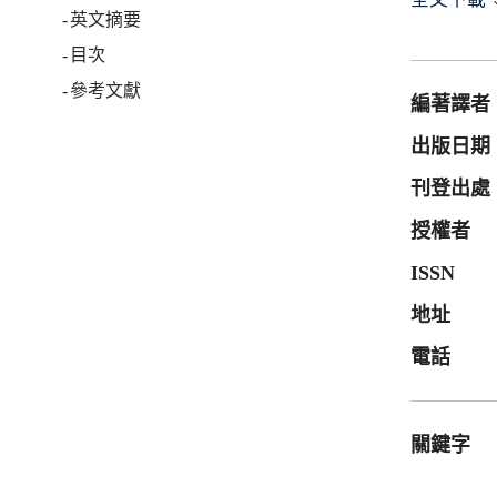
英文摘要
目次
參考文獻
編著譯者
出版日期
刊登出處
授權者
ISSN
地址
電話
關鍵字