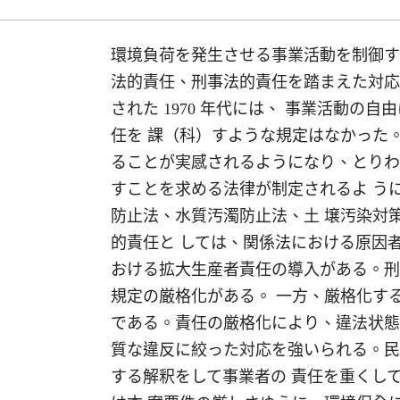
環境負荷を発生させる事業活動を制御す
法的責任、刑事法的責任を踏まえた対応
された 1970 年代には、 事業活動
任を 課（科）すような規定はなかった
ることが実感されるようになり、とりわけ
すことを求める法律が制定されるよ う
防止法、水質汚濁防止法、土 壌汚染対
的責任と しては、関係法における原因
おける拡大生産者責任の導入がある。刑
規定の厳格化がある。 一方、厳格化す
である。責任の厳格化により、違法状態
質な違反に絞った対応を強いられる。民
する解釈をして事業者の 責任を重くし