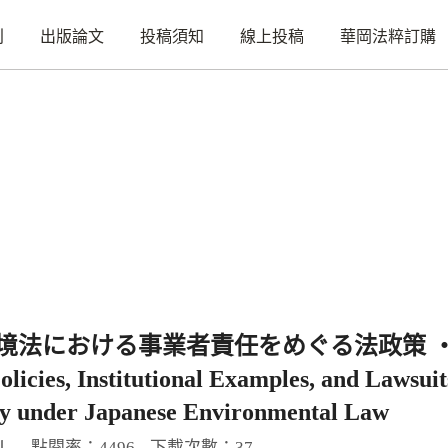
刊
出版論文
投稿須知
線上投稿
華岡法粹訂購
境法における事業者責任をめぐる法政策 
olicies, Institutional Examples, and Lawsui
ty under Japanese Environmental Law
點閱率：4496
下載次數：37