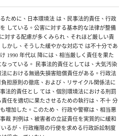
るために、日本環境法 は、民事法的責任、行政
を している。公害に対する基本的な法律が整備
の自由に対する配慮が多くみられ、それほど厳しい責
。しかし、そうした緩やかな対応で は不十分であ
 1990 年代以 降には、相当厳しく責任を果た
になっている。 民事法的責任としては、大気汚染
策法における無過失損害賠償責任がある。行政法
者負担原則の徹底、および、リサイクル関係法に
事法的責任とし ては、個別環境法における刑罰
る責任を適切に果たさせるための執行は、不十 分
も増加した。このため、 行政や警察は、相当悪
事裁 判例は、被害者の立証責任を実質的に緩和
ているが、行政権限の行使を求める行政訴訟制度