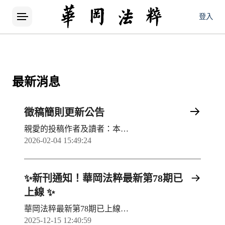
登入
最新消息
徵稿簡則更新公告
親愛的投稿作者及讀者：本期刊已於 （ 2026 年 3 月 11日） 修訂徵稿簡則，為提升審稿流程效率與投稿品質，並配合最新學術出版趨勢，調整部分投稿規範與格式要求。請所有作者務必參閱最新徵稿簡則後再行投稿。最新版徵稿簡則已更新至期刊官網「徵稿簡則」專區。自2026年3月30日（含）後投稿之稿件，均適用2026年3月11日通過之徵稿簡則版本，敬請投稿作者特別留意。如有疑問，歡迎來信洽詢： 電子郵件：CPR4@ulive.pccu.edu.tw 聯絡電話：02-2861-0511 #27107 感謝各位學者、研究者長期支持與投稿！2026.03.30
2026-02-04 15:49:24
✨新刊通知！華岡法粹最新第78期已
上線 ✨
華岡法粹最新第78期已上線，快來看看本期有哪些新文章吧！國家圖書館｜法源資訊網 ｜ 月旦知識庫
2025-12-15 12:40:59