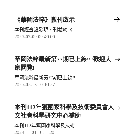
《華岡法粹》撤刊啟示
本刊經查證發現，刊載於《華岡法粹》第74期之論文－陳獻忠〈老人福利法第41條保護安置費用償還之適用爭議〉，因涉及違反學術倫理，已違反本刊徵稿簡則及學術倫理規範。 為維護學術誠信，經編輯委員會審議決議，並報請主編核定後，特此自即日起撤銷該篇論文之刊登資格，並自本刊紙本及電子版中全面刪除該文。同時，本刊已通知電子資料庫業者進行下架。 本刊對於此次事件深感遺憾，並將持續加強審查機制，以維護學術出版品質。 《華岡法粹》 執行編輯 周佳宥 中華民國 114 年 7 月 14 日
2025-07-09 09:46:06
華岡法粹最新第77期已上線!!!歡迎大
家閱覽!
華岡法粹最新第77期已上線!!!歡迎大家閱覽!當期出版 | 華岡法粹 (pccu.edu.tw)
2025-02-13 10:10:27
本刊112年獲國家科學及技術委員會人
文社會科學研究中心補助
本刊112年獲國家科學及技術委員會人文社會科學研究中心補助
2023-11-01 10:11:20