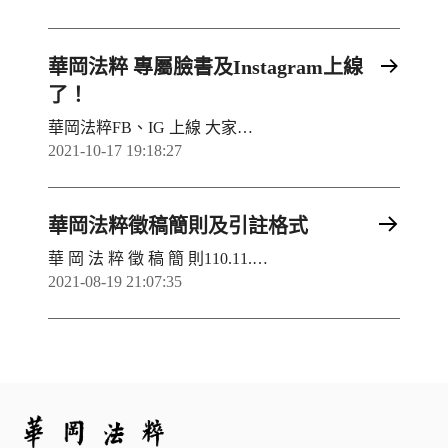
華岡法粹 專屬臉書及Instagram上線
了！
華岡法粹FB、IG 上線 大家怎麼可以錯過吸收資訊的機會呢！ 趕緊追蹤起來～ 讓您獲取資訊不落後！ 讓您吸收資訊不錯過！ 讓您得知期刊不馬後！ 讓您購買叢書不棘手！ 所以！動動手指追蹤起來吧 如果可以！幫忙分享宣傳不盡感謝 華岡法粹 FB 華岡法粹IG FB連結https://business.facebook.com/%E8%8F%AF%E5%B2%A1%E6%B3%95%E7%B2%B9%E5%8F%A2%E6%9B%B8-104691465302358IG連結https://www.instagram.com/hk_lawreview/#中國文化大學法律學系
2021-10-17 19:18:27
華岡法粹徵稿簡則及引註格式
華 岡 法 粹 徵 稿 簡 則110.11.03 110學年度第1次法學院院務會議修訂通過詳情請至華岡法粹徵稿簡介 查看
2021-08-19 21:07:35