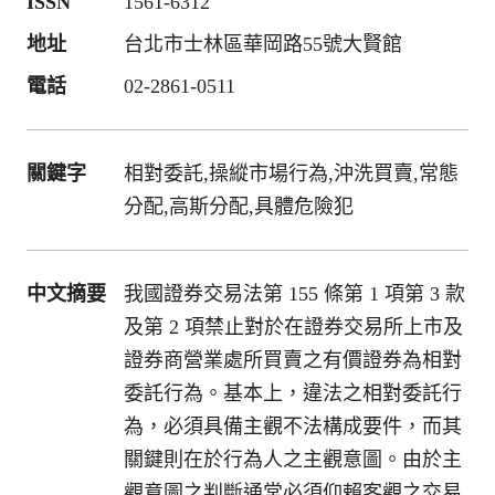
ISSN
1561-6312
地址
台北市士林區華岡路55號大賢館
電話
02-2861-0511
關鍵字
相對委託,操縱市場行為,沖洗買賣,常態
分配,高斯分配,具體危險犯
中文摘要
我國證券交易法第 155 條第 1 項第 3 款
及第 2 項禁止對於在證券交易所上市及
證券商營業處所買賣之有價證券為相對
委託行為。基本上，違法之相對委託行
為，必須具備主觀不法構成要件，而其
關鍵則在於行為人之主觀意圖。由於主
觀意圖之判斷通常必須仰賴客觀之交易