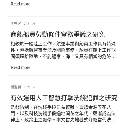
Read more
定，限縮獨立董事單獨召集臨時股東會權限，但此一
選人清廉操守的重要規範，攸關廉能政府的建立。該
修法是否能強化我國公司治理，學者多有保留。本文
法除強制公開公職人員之財產內容，以為全民監督
觀察我國實務近年來關於獨立董事召開股東會之見解
外，針對具有高度決策力及影響力之公職人員，另以
及參考外國法制，嘗試分析此一修法變革，並提出未
李有容
「強制信託」制度規範此等公職人員本人、配偶及未
2021.06
來建議方向。
成年子女，應將特定財產強制信託予信託業者，藉以
商船船員勞動條件實務爭議之研究
預防貪瀆避免不法致富。該制度施行迄今，是否有助
於預防貪瀆，並增加對政府施政之信賴？實際施行情
相較於一般陸上工作，航運事業與船員工作具有特殊
形如何？本文從立法沿革、制度目的、強制信託之特
性，包括航運事業涉及國際事務，船員在船上工作期
色、實際執行情形，探討實施之成效及檢討，並提出
間須遠離陸地、不能返家，海上又具有相當的危險性
廢除強制信託改採變動申報制度的修法建議。
等，是船員法對於商船船員之僱用、勞動條件與福利
Read more
等，乃於勞動基準法之外，另設有特別規範。本文針
對適用船員法之商船船員，以其過去實務上所發生之
勞動條件爭議為中心，包括：船員報酬結構為何、船
楊暹黼
員相關法定給付如何計算、各個報酬項目及伙食費是
2021.06
否該當於勞動基準法的工資、比例計算有給年休之前
有效運用人工智慧打擊洗錢犯罪之研究
提、排假方式、有給年休折算薪津之取得前提與其性
質、被迫辭職時之資遣費、調動船員工作是否以合意
洗錢防制，在洗錢手段日益複雜、資恐金源五花八
為必要、工作年資的計算方式等議題，將相關爭點暨
門，以及科技洗錢手段遍地開花之年代，逐漸成為法
法院判決見解作概要之整理與分析，並就部分爭議提
律上、政策上之顯學。本文首先地毯式介紹當代洗錢
出在現行法令下有待釐清的課題。
手段之複雜性，並討論晚近透過虛擬貨幣等科技手