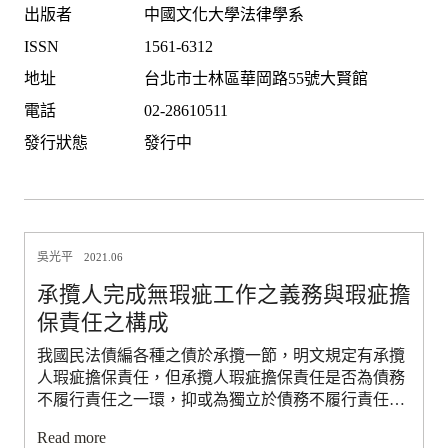
出版者
中國文化大學法律學系
ISSN
1561-6312
地址
台北市士林區華岡路55號大賢館
電話
02-28610511
發行狀態
發行中
吳光平
2021.06
承攬人完成無瑕疵工作之義務與瑕疵擔
保責任之構成
我國民法債編各種之債於承攬一節，明文規定有承攬
人瑕疵擔保責任，但承攬人瑕疵擔保責任是否為債務
不履行責任之一環，抑或為獨立於債務不履行責任之
外的另一單獨的法定擔保責任，有所議論，而此責任
Read more
性質之定性問題，則會進一步影響到當完成之工作有