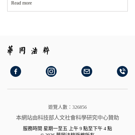
Read more
段，進行不法交易或洗錢之具體情形，從而導引至當
代反洗錢法制發展與整合之脈絡。其次，基於洗錢日
漸複雜之趨勢，以及人力反洗錢稽核程序之效率低
落，論述引進人工智慧防制洗錢之實益，並介紹晚近
反洗錢演算法之發展趨勢，以及市面上人工智慧反洗
錢方案之推陳出新。再者，新科技之應用絕非一帆風
順，本文接續討論人工智慧反洗錢方案可能面臨之困
難，其中包括各國尚在發展階段之人工智慧政策差
異、資料在地化趨勢對反洗錢系統資料庫整合帶來之
障礙，以及數位主權爭議對反洗錢演算法可能帶來之
衝擊。
遊覽人數：326856
本網站由科技部人文社會科學研究中心贊助
服務時間 星期一至五 上午 9 點至下午 4 點