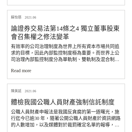
瑕疵時，定作人得否主張不完全給付債務不履行責
任，更會影響到當完成之工作有瑕疵時，定作人得否
蘇怡慈
主張同時履行抗辯拒絕給付報酬，因承攬人瑕疵擔保
2021.06
責任若為獨立於債務不履行責任之外的另一單獨的法
論證券交易法第14條之4 獨立董事股東
定擔保責任，則承攬人完成工作即已履行其承攬契約
會召集權之修法變革
之義務，定作人即須給付報酬，完成之工作有瑕疵須
另依承攬人瑕疵擔保責任救濟。本文以承攬人瑕疵擔
有效率的公司治理制度為世界上所有資本市場共同追
保責任之責任性質定性為中心，分析承攬人有否完成
求的目標，因此內部監控制度極為重要。而世界上公
無瑕疵工作之義務，若肯定承攬人有完成無瑕疵工作
司治理內部監控制度分為單軌制、雙軌制及混合制，
之義務，則承攬人瑕疵擔保責任即定性為債務不履行
均各有其優缺點，與各法域的資本市場架構規模息息
責任，則完成之工作有瑕疵時，即為債務不履行，定
Read more
相關，並無任一制度絕對優於其他制度。我國公司治
作人除了得主張同時履行抗辯拒絕給付報酬外，更得
理內部監控制度本為類似德國日本之雙軌制，公司設
依承攬人瑕疵擔保責任之救濟方法主張救濟。本文同
有監察人及董事會，由監察人獨立監督董事會。為因
時亦分析構成民法債編各種之債承攬人瑕疵擔保責任
陳美延
應國際資本市場趨勢，我國上市櫃公司由 2006 年開
2021.06
之救濟方法，與民法債編通則債務不履行責任之救濟
始引進由獨立董事組成之審計委員會，漸進式改革到
體檢我國公職人員財產強制信託制度
方法間，於適用上之關係。
2022年上市櫃公司已為單軌制。但由雙軌制之獨立執
行職務監察人走向單軌合議之審計委員會制度引發適
公職人員財產申報法是我國反貪腐的第一道曙光，施
用問題，近年來經營權爭奪市場上由獨立董事單獨召
行迄今已逾30 年，隨著公開公職人員財產於資訊網路
開臨時股東會即為適例。2023 年 6 月立法院通過修正
的人數增加，以及媒體對於裁罰確定名單的報導，公
證券交易法第 14 條之 4 準用公司法第 220 條之規
職人員財產申報法已成為公眾監督公職人員及公職候