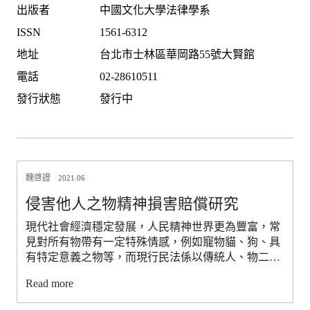
出版者
中國文化大學法律學系
ISSN
1561-6312
地址
台北市士林區華岡路55號大賢館
電話
02-28610511
發行狀態
發行中
魏啓證
2021.06
侵害他人之物精神損害賠償研究
現代社會經濟穩定發展，人民精神世界更為豐富，常
見對所有物帶有一定特殊情感，例如寵物貓、狗、具
有特定意義之物等，而現行民法係以傳統人、物二分
為前提展開制度安排，在此前提下所設計之精神損害
Read more
賠償機制並未能涵蓋侵害他人上開之物所生之非財產
上損害。在反思傳統民法二元區分下，應關注人與物