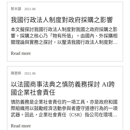
之交融部分，即人之精神、情感投射在特定物上，該
蔡木鎮
物即負載人格利益，於受侵害致物之所有人所生非財
2021.06
產損害即有填補必要。對此，比較法上，法國、日本
我國行政法人制度對政府採購之影響
民法均持肯定態度。否定者如德國民法，其民法中並
未有直接請求權依據，惟從其動物保護法及民法第
本文擬探討我國行政法人制度對我國之政府採購之影
90a條規定可知立法重視動物之態度，而觀察其實務
響。採購之核心乃「物有所值」。由國內、外採購相
過去即曾以判決創設一般人格權，為其將來或可能將
關理論與實務之探討，以釐清我國行政法人制度對政
人對物之精神利益含括於一般人格權範圍內提供可行
府採購發展之影響。 所有採購制度之最終理想皆在達
Read more
之路徑。中華人民共和國民法典明文規定物受侵害得
到「物有所值」，為達成此目的，國際間公認之方法
主張精神損害賠償，惟有一定之要件，係有條件之肯
是透過建立公開、透明與不歧視之公平競爭之市場環
定論。現行民法對侵害人格權損害賠償機制與德國大
境。並經由建立公開、透明與不歧視之採購制度以達
抵相同，可借鑑其創設一般人格權之方式，將侵害他
陳薏婷
成該目的。 政府本應規劃完善之政府採購制度，以使
2021.06
人具有情感利益之物所侵害之受害人精神利益解為民
政府採購達成「物有所值」。但我國政府自「機關營
以法國商事法典之慎防義務探討 AI跨
法第195條之「其他人格利益」，惟鑒於情感價值之
繕工程及購置定製變賣財物稽察條例」時期之政府採
國企業社會責任
主觀性，可以同條「情節重大」之寬嚴審酌及訴訟法
購相關規定的缺失造成政府採購一直為人詬病。及至
上舉證責任平衡精神利益與社會正常生活。
政府採購法制定使政府採購得以改善過往之缺失。 目
慎防義務是企業社會責任的一項工具，亦是政府和國
前行政法人採購制度之法制存在與過去舊採購制度相
際組織用以鼓勵經濟活動參與者遵守道德行為的一項
同或更有利該等缺失發展之條件，致過去舊制度之缺
武器。因此，企業社會責任（CSR）指公司在環境、
失，將發生在行政法人採購作業。 本文認為，行政法
社會和治理方面的實踐，不僅考慮到環境、社會及治
人的採購法制，有再行檢討必要，其屬一般庶務性之
Read more
理（ESG）因素的義務，更意味著將其具體融入決策