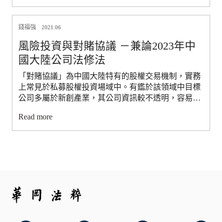
採購仍應回歸適用政府採購法，至於其具特殊性之採
的過程。慎防義務最初是一種自願性的方式：以不具
購，在符合政府採購協定之前提下，如無全國一致性
約束力的企業社會責任標準為基礎。如今，其標誌是
者，或可留其自行訂定採購規章加以規範，但應加強
錢福強
透過政府的干預，旨在強制企業善加利用該責任標
2021.06
監督及救濟機制；其有全國一致性者，例如藝文採購
準。而法國又是該發展的先行者，蓋法國通過關於公
風險投資與對賭協議 －兼論2023年中
則應統一適用主管機關訂定之規範。但同樣必須有合
司和承包公司慎防義務的法律，使原本的自願性標準
理救濟機制。
國大陸公司法修法
搖身一變成了具有約束力的法律工具。而2024年AI與
慎防義務報告指出在法國最大的公司中，AI已經成為
「對賭協議」為中國大陸特有的股權交易機制，實務
日常生活的一部分。然而，其生產與製造為價值鏈之
上常見於私募股權投資場域中。有鑑於該領域中目標
結果，最終依賴原材料和勞動力。無論是資料的蒐集
公司多屬於新創產業，其公司資訊較不透明，容易產
或是提煉稀有金屬以提供AI工具動力，環境污染與侵
生資訊不對稱情形，中國大陸實務界在官方默許下發
犯資料工作者與礦工權利的風險都是真實存在，因而
Read more
展出對賭協議機制，協助消弭資訊不對稱之餘，亦可
強化將AI相關風險列入法國公司慎防義務計畫之主
有助於新創產業融資困境。但中國大陸官方在相關制
張。本文結合軟法硬法化與跨國與境外適用於AI發展
度規劃時，較未見整體性考量，當出現爭議時，法院
之比較與分析，就法國將AI納入跨國企業社會責任之
對於相關案例產生不同看法，甚至在「海富案」中出
潛在適用，並與慎防義務逐漸緊扣的作法，提供給臺
現「對賭協議無效」等見解，衝擊學術界與實務界思
灣法制作為參考。
維。中國大陸官方為解決紛爭遂於「九民紀要」中，
針對對賭協議提出官方立場，但似乎未將紛爭解決而
產生所謂「契約有效履行不能」的窘境。 本文整理中
國大陸相關判決與學者論述，研究對賭協議學術與實
務運用，並以我國相關案例作為對照，期待能提供國