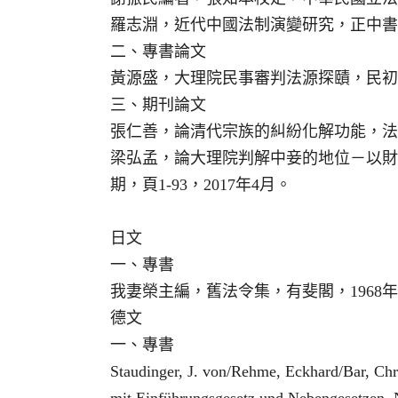
羅志淵，近代中國法制演變研究，正中書局
二、專書論文
黃源盛，大理院民事審判法源探賾，民初大
三、期刊論文
張仁善，論清代宗族的糾紛化解功能，法制史
梁弘孟，論大理院判解中妾的地位－以財
期，頁1-93，2017年4月。
日文
一、專書
我妻榮主編，舊法令集，有斐閣，1968
德文
一、專書
Staudinger, J. von/Rehme, Eckhard/Bar, Ch
mit Einführungsgesetz und Nebengesetzen, 