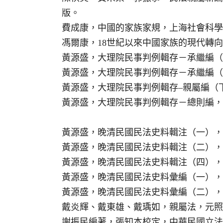
版。
費成康，中國的家族家規，上海社會科學院
馮爾康，18世紀以來中國家族的現代轉向
黃源盛，大理院民事判例輯存－承繼編（上
黃源盛，大理院民事判例輯存－承繼編（下
黃源盛，大理院民事判例輯存–親屬編（下
黃源盛，大理院民事判例輯存－總則編，犁
黃源盛，晚清民國民法史料輯注（一），犁
黃源盛，晚清民國民法史料輯注（二），犁
黃源盛，晚清民國民法史料輯注（四），犁
黃源盛，晚清民國民法史料彙編（一），犁
黃源盛，晚清民國民法史料彙編（二），犁
戴炎輝、戴東雄、戴瑀如，親屬法，元照出
謝振民編著，張知本校定，中華民國立法史