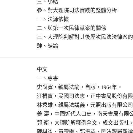
三、小結
參、對大理院司法實踐的整體分析
一、法源依據
二、與第一次民律草案的關係
三、大理院判解對其後歷次民法法律案的
肆、結論
中文
一、專書
史尚寬，親屬法論，自版，1964年。
汪楫寶，民國司法志，正中書局股份有限公
林秀雄，親屬法講義，元照出版有限公司，
姜 濤，中國近代人口史，南天書局有限公司
郭 衛，大理院解釋例全文，成文出版社，1
陳棋炎、黃宗樂、郭振恭，民法親屬新論，