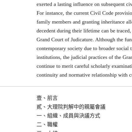
exerted a lasting influence on subsequent civ
For instance, the current Civil Code provis
family members and granting inheritance all
decedent during their lifetime can be traced, d
Grand Court of Judicature. Although the fun
contemporary society due to broader social t
institutions, the judicial practices of the G
continue to merit careful scholarly examinati
continuity and normative relationship with c
壹、前言
貳、大理院判解中的親屬會議
一、組織、成員與決議方式
二、職權