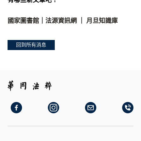
《華岡法粹》撤刊啟示
國家圖書館
｜
法源資訊網
｜
月旦知識庫
本刊經查證發現，刊載於《華岡法粹》第74期之論文－陳獻忠〈老人福利法第41條保護安置費用償還之適用爭議〉，因涉及違反學術倫理，已違反本刊徵稿簡則及學術倫理規範。 為維護學術誠信，經編輯委員會審議決議，並報請主編核定後，特此自即日起撤銷該篇論文之刊登資格，並自本刊紙本及電子版中全面刪除該文。同時，本刊已通知電子資料庫業者進行下架。 本刊對於此次事件深感遺憾，並將持續加強審查機制，以維護學術出版品質。 《華岡法粹》 執行編輯 周佳宥 中華民國 114 年 7 月 14 日
2025-07-09 09:46:06
回到所有消息