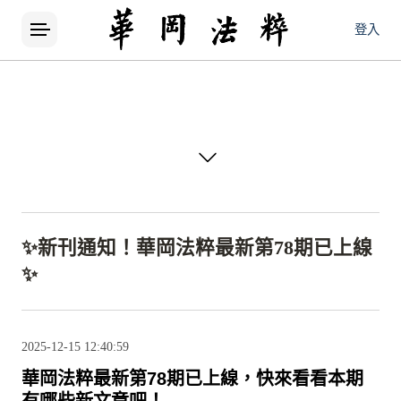
登入
徵稿簡則更新公告
親愛的投稿作者及讀者：本期刊已於 （ 2026 年 3 月 11日） 修訂徵稿簡則，為提升審稿流程效率與投稿品質，並配合最新學術出版趨勢，調整部分投稿規範與格式要求。請所有作者務必參閱最新徵稿簡則後再行投稿。最新版徵稿簡則已更新至期刊官網「徵稿簡則」專區。自2026年3月30日（含）後投稿之稿件，均適用2026年3月11日通過之徵稿簡則版本，敬請投稿作者特別留意。如有疑問，歡迎來信洽詢： 電子郵件：CPR4@ulive.pccu.edu.tw 聯絡電話：02-2861-0511 #27107 感謝各位學者、研究者長期支持與投稿！2026.03.30
2026-02-04 15:49:24
✨新刊通知！華岡法粹最新第78期已上線
✨
✨新刊通知！華岡法粹最新第78期已上線
✨
華岡法粹最新第78期已上線，快來看看本期有哪些新文章吧！國家圖書館｜法源資訊網 ｜ 月旦知識庫
2025-12-15 12:40:59
2025-12-15 12:40:59
華岡法粹最新第78期已上線，
快來看看本期
有哪些新文章吧！