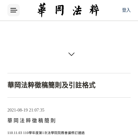
登入
徵稿簡則更新公告
親愛的投稿作者及讀者：本期刊已於 （ 2026 年 3 月 11日） 修訂徵稿簡則，為提升審稿流程效率與投稿品質，並配合最新學術出版趨勢，調整部分投稿規範與格式要求。請所有作者務必參閱最新徵稿簡則後再行投稿。最新版徵稿簡則已更新至期刊官網「徵稿簡則」專區。自2026年3月30日（含）後投稿之稿件，均適用2026年3月11日通過之徵稿簡則版本，敬請投稿作者特別留意。如有疑問，歡迎來信洽詢： 電子郵件：CPR4@ulive.pccu.edu.tw 聯絡電話：02-2861-0511 #27107 感謝各位學者、研究者長期支持與投稿！2026.03.30
2026-02-04 15:49:24
華岡法粹徵稿簡則及引註格式
✨新刊通知！華岡法粹最新第78期已上線
✨
2021-08-19 21:07:35
華岡法粹最新第78期已上線，快來看看本期有哪些新文章吧！國家圖書館｜法源資訊網 ｜ 月旦知識庫
華 岡 法 粹 徵 稿 簡 則
2025-12-15 12:40:59
110.11.03 110
學年度第
1
次法學院院務會議修訂通過