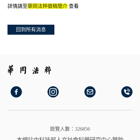
詳情請至
華岡法粹徵稿簡介
查看
《華岡法粹》撤刊啟示
本刊經查證發現，刊載於《華岡法粹》第74期之論文－陳獻忠〈老人福利法第41條保護安置費用償還之適用爭議〉，因涉及違反學術倫理，已違反本刊徵稿簡則及學術倫理規範。 為維護學術誠信，經編輯委員會審議決議，並報請主編核定後，特此自即日起撤銷該篇論文之刊登資格，並自本刊紙本及電子版中全面刪除該文。同時，本刊已通知電子資料庫業者進行下架。 本刊對於此次事件深感遺憾，並將持續加強審查機制，以維護學術出版品質。 《華岡法粹》 執行編輯 周佳宥 中華民國 114 年 7 月 14 日
2025-07-09 09:46:06
回到所有消息
遊覽人數：326856
本網站由科技部人文社會科學研究中心贊助