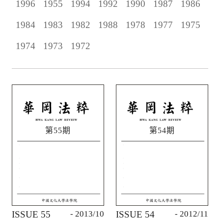
1996
1955
1994
1992
1990
1987
1986
1984
1983
1982
1988
1978
1977
1975
1974
1973
1972
第55期
第54期
ISSUE 55
- 2013/10
ISSUE 54
- 2012/11