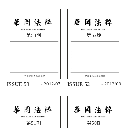
第53期
第52期
ISSUE 53
- 2012/07
ISSUE 52
- 2012/03
第51期
第50期